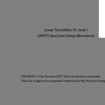
Josep Tarradellas 10, local 1
08970 Sant Joan Despí (Barcelona)
COPYRIGHT © Pep Montoya 2021. Todos los derechos reservados.
Todas las imágenes son propiedad intelectual de Pep Montoya Fotogr