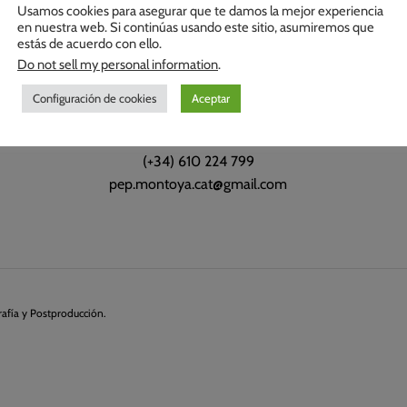
Usamos cookies para asegurar que te damos la mejor experiencia
en nuestra web. Si continúas usando este sitio, asumiremos que
estás de acuerdo con ello.
Do not sell my personal information
.
Configuración de cookies
Aceptar
Pep Montoya
(+34) 610 224 799
pep.montoya.cat@gmail.com
afía y Postproducción.