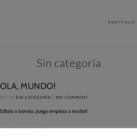
PORTFOLIO
Sin categoría
HOLA, MUNDO!
2021
IN
SIN CATEGORÍA
NO COMMENT
dítala o bórrala, ¡luego empieza a escribir!
CONTINUE READING