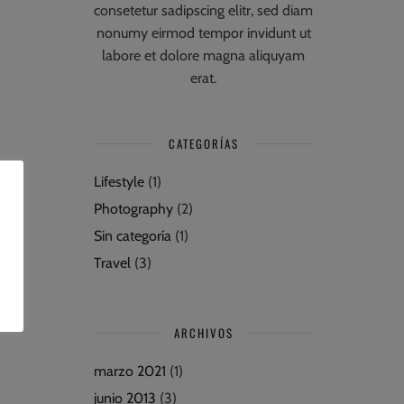
consetetur sadipscing elitr, sed diam
nonumy eirmod tempor invidunt ut
labore et dolore magna aliquyam
erat.
CATEGORÍAS
Lifestyle
(1)
Photography
(2)
Sin categoría
(1)
Travel
(3)
ARCHIVOS
marzo 2021
(1)
junio 2013
(3)