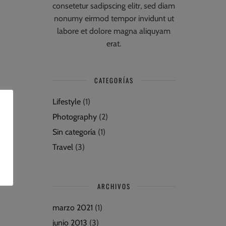
consetetur sadipscing elitr, sed diam
nonumy eirmod tempor invidunt ut
labore et dolore magna aliquyam
erat.
CATEGORÍAS
Lifestyle
(1)
Photography
(2)
Sin categoría
(1)
Travel
(3)
ARCHIVOS
marzo 2021
(1)
junio 2013
(3)